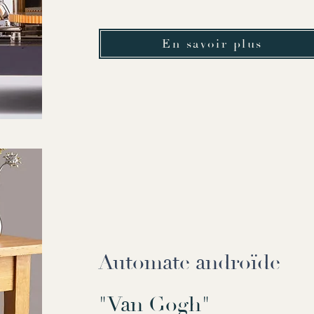
En savoir plus
Automate androïde
"Van Gogh"